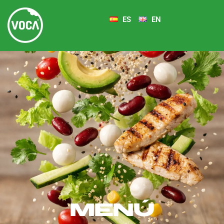
ES
EN
MENÚ