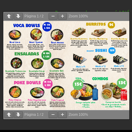
Descarrega el nostre menú AQUÍ
Pàgina
1
/
2
Zoom
100%
Pàgina
1
/
2
Zoom
100%