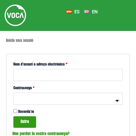
Vés
Obligatori
Obligatori
Obligatori
al
ES
EN
contingut
Inicia una sessió
Nom d'usuari o adreça electrònica
*
Contrasenya
*
Recorda'm
Entra
Heu perdut la vostra contrasenya?