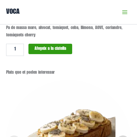
Vés
VOCA
al
contingut
quantitat
Pa de massa mare, alvocat, tomàquet, ceba, llimona, AOVE, coriandre,
de
tomàquets cherry
Torra
Guacamole
Afegeix a la cistella
Cherry
Plats que et poden interessar