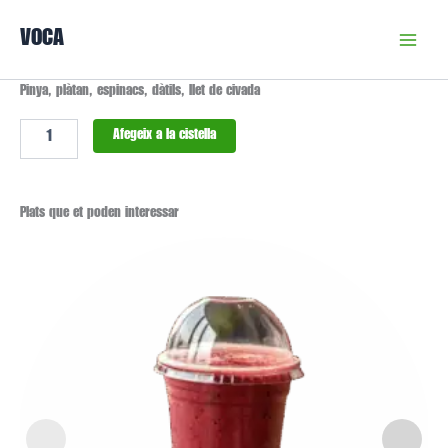
Vés
VOCA
al
contingut
quantitat
Pinya, plàtan, espinacs, dàtils, llet de civada
de
Smoothie
Afegeix a la cistella
Maxi
Energia
Plats que et poden interessar