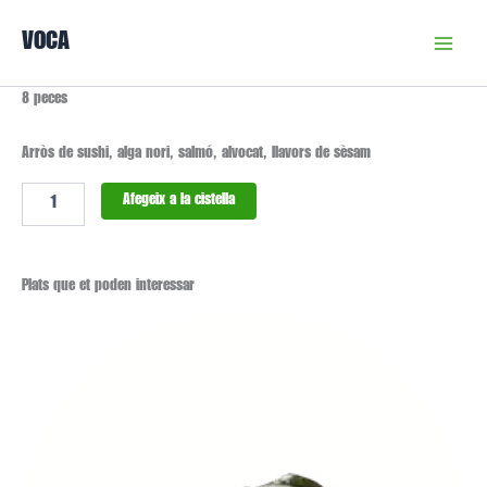
Vés
VOCA
al
contingut
quantitat
8 peces
de
Maki
Arròs de sushi, alga nori, salmó, alvocat, llavors de sèsam
nº1
Afegeix a la cistella
Plats que et poden interessar