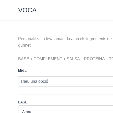
Vés
VOCA
al
contingut
quantitat
Personalitza la teva amanida amb els ingredients de l
de
gurmet.
Amanida
Personalitzada
BASE + COMPLEMENT + SALSA + PROTEÏNA + 
Mida
BASE
Arròs