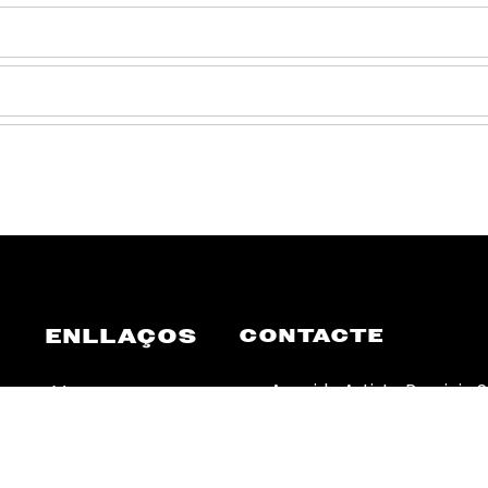
ENLLAÇOS
CONTACTE
Avenida Artista Remigio So
Menu
03540 Playa de San Juan,
Plans setmanals
Alicante
Gastronomia
Obert de dilluns a diume
VOCA