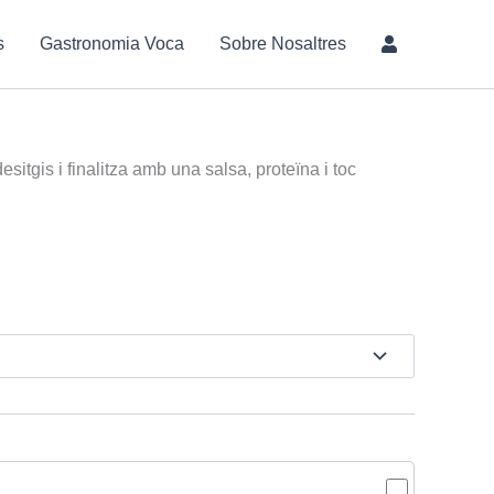
s
Gastronomia Voca
Sobre Nosaltres
itgis i finalitza amb una salsa, proteïna i toc