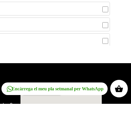
Encàrrega el meu pla setmanal per WhatsApp
ler 9,
nge de