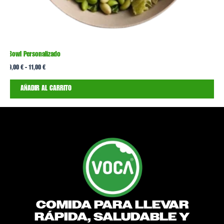
producto
p
Bowl Personalizado
B
9,00
€
-
11,00
€
1
AÑADIR AL CARRITO
COMIDA PARA LLEVAR
RÁPIDA, SALUDABLE Y