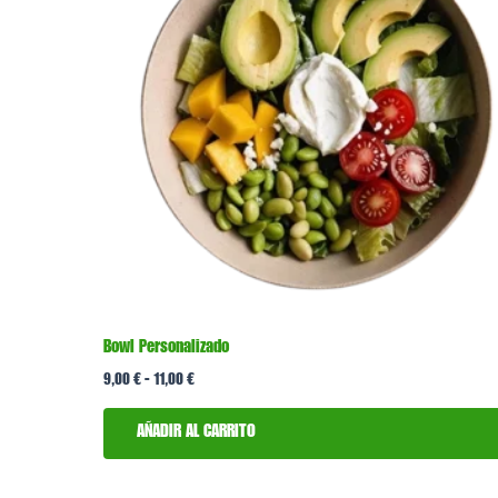
hasta
variantes.
11,00 €
Las
opciones
se
pueden
elegir
en
la
página
de
producto
Bowl Personalizado
9,00
€
-
11,00
€
AÑADIR AL CARRITO