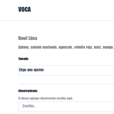
Ir
VOCA
al
contenido
Bowl
Bowl Lima
Lima
Quinoa, salmón marinado, aguacate, cebolla roja, maíz, mango.
cantidad
Tamaño
Observaciones
Si desea agregar observacion escriba aquí: