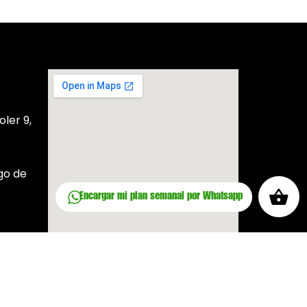
ler 9,
go de
Encargar mi plan semanal por Whatsapp