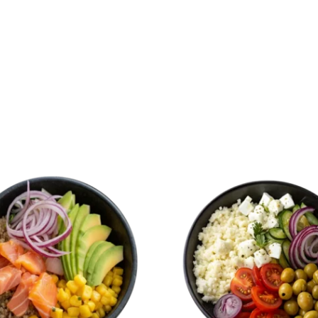
Haz un pedido
Planes Semanales
Gast
Rango
Rango
Este
Este
de
de
producto
prod
precios:
precios:
desde
desde
tiene
tiene
11,00 €
11,00 €
múltiples
múlt
hasta
hasta
variantes.
vari
13,00 €
13,00 €
Las
Las
opciones
opci
se
se
pueden
pued