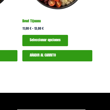
r
elegir
en
la
Bowl Tijuana
na
página
11,00
€
-
13,00
€
de
ucto
producto
Seleccionar opciones
AÑADIR AL CARRITO