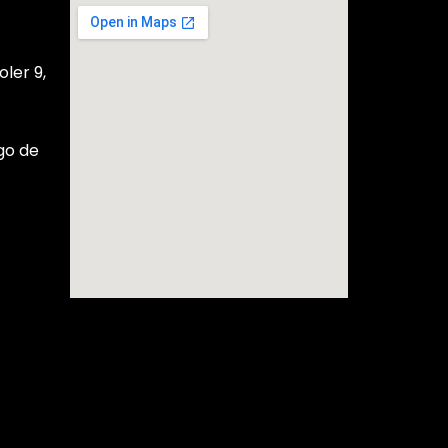
ler 9,
go de