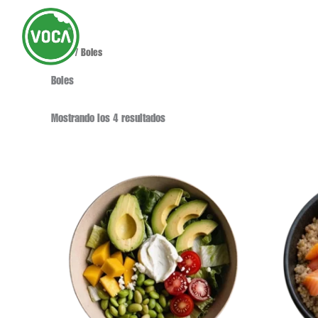
Ir
al
Menú
contenido
Inicio
/ Boles
Boles
Mostrando los 4 resultados
Rango
Este
de
producto
precios:
desde
tiene
9,00 €
múltiples
hasta
variantes.
11,00 €
Las
opciones
se
pueden