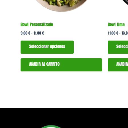
elegir
en
la
Bowl Personalizado
Bowl Lima
página
9,00
€
-
11,00
€
11,00
€
-
13,
de
producto
Seleccionar opciones
Selecc
AÑADIR AL CARRITO
AÑADIR