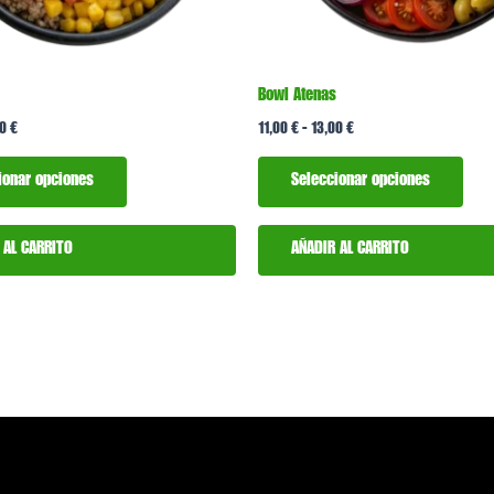
elegir
elegi
en
en
la
la
Bowl Atenas
página
pági
00
€
11,00
€
-
13,00
€
de
de
producto
prod
ionar opciones
Seleccionar opciones
 AL CARRITO
AÑADIR AL CARRITO