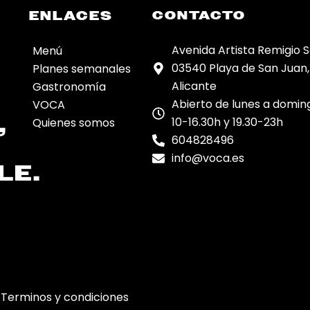
ENLACES
CONTACTO
Avenida Artista Remigio So
Menú
03540 Playa de San Juan,
Planes semanales
Alicante
Gastronomía
Abierto de lunes a domin
VOCA
,
10-16.30h y 19.30-23h
Quienes somos
604828496
info@voca.es
LE.
Terminos y condiciones