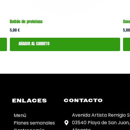
Batido de proteínas
Smo
5,00
€
5,0
AÑADIR AL CARRITO
ENLACES
CONTACTO
Avenida Artista Remigio So
Menú
03540 Playa de San Juan,
Planes semanales