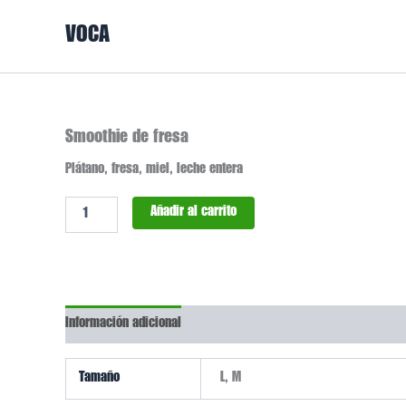
Ir
VOCA
al
contenido
Smoothie
Smoothie de fresa
de
Plátano, fresa, miel, leche entera
fresa
cantidad
Añadir al carrito
Información adicional
Tamaño
L, M