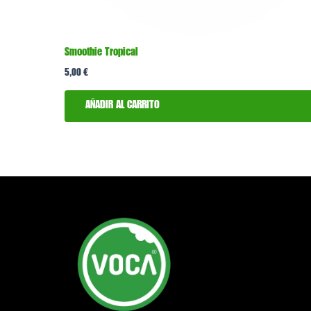
Smoothie Tropical
5,00
€
AÑADIR AL CARRITO