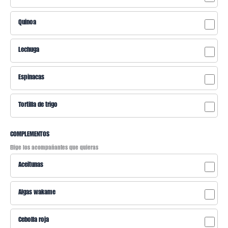
Quinoa
Lechuga
Espinacas
Tortilla de trigo
COMPLEMENTOS
Elige los acompañantes que quieras
Aceitunas
Algas wakame
Cebolla roja