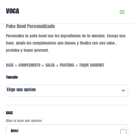
Ir
VOCA
al
contenido
Poke Bowl Personalizado
Poke
Bowl
Personaliza tu poke bowl con los ingredientes de tu elección. Escoge una
Personalizado
base, añade los complementos que desees y finaliza con una salsa ,
cantidad
proteina y toque gourmet.
BASE + COMPLEMENTO + SALSA + PROTEÍNA + TOQUE GOURMET
Tamaño
BASE
Elige la base que quieras
Arroz