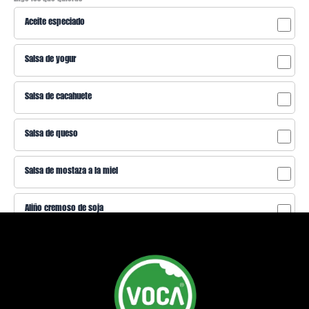
Aceite especiado
Salsa de yogur
Salsa de cacahuete
Salsa de queso
Salsa de mostaza a la miel
Aliño cremoso de soja
PROTEÍNA
Proteína animal +2€ Atún Salmón Pollo / Proteína vegetal +1€ Tofu Quinoa Garbanzos
Soja texturizada
Salmón
(+2,00 €)