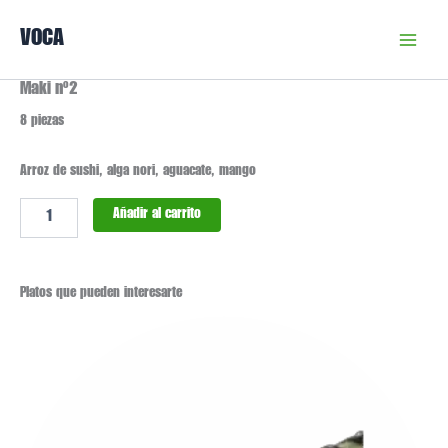
Ir
VOCA
al
contenido
Maki nº2
Maki
nº2
8 piezas
cantidad
Arroz de sushi, alga nori, aguacate, mango
Añadir al carrito
Platos que pueden interesarte