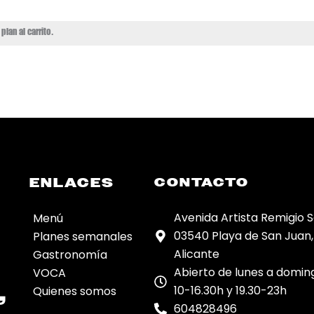
plan al carrito.
ENLACES
CONTACTO
Avenida Artista Remigio So
Menú
03540 Playa de San Juan,
Planes semanales
Alicante
Gastronomía
Abierto de lunes a domin
VOCA
,
10-16.30h y 19.30-23h
Quienes somos
604828496