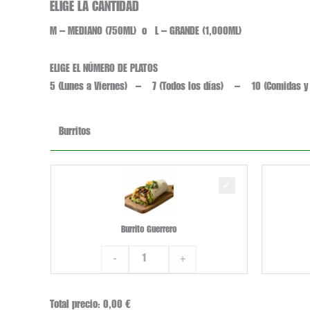
ELIGE
ELIGE LA CANTIDAD
Ir
LA
al
M – MEDIANO (750ML) o L – GRANDE (1,000ML)
CANTIDAD
contenido
cantidad
ELIGE EL NÚMERO DE PLATOS
5
(Lunes a Viernes) –
7
(Todos los días) –
10
(Comidas y 
Burritos
Burrito
Guerrero
cantidad
Burrito Guerrero
-
+
Total precio:
0,00
€