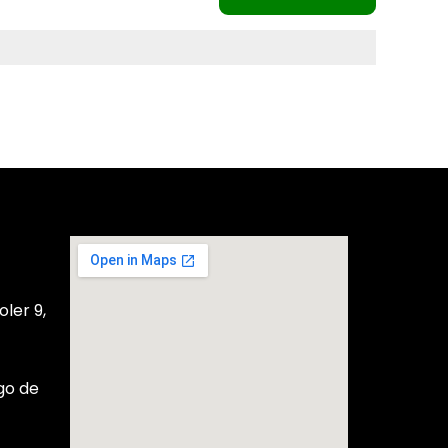
ler 9,
go de