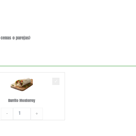
cenas o parejas)
Burrito
Monterrey
cantidad
Burrito Monterrey
-
+