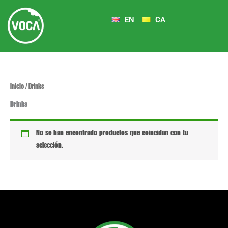
Ir
al
EN
CA
contenido
Inicio
/ Drinks
Drinks
No se han encontrado productos que coincidan con tu
selección.